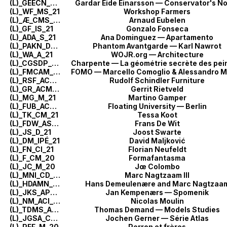
(L)_GEECN_PÉ_21
Gardar Eide Einarsson — Conservator's N
(L)_WF_MS_21
Workshop Farmers
(L)_Æ_CMS_21
Arnaud Eubelen
(L)_GF_IS_21
Gonzalo Fonseca
(L)_ADA_S_21
Ana Dominguez — Apartamento
(L)_PAKN_DMÉ_21
Phantom Avantgarde — Karl Nawrot
(L)_WA_A_21
WOJR.org — Architecture
(L)_CGSDP_L_21
Charpente — La géométrie secrète des pei
(L)_FMCAM_M_21
(L)_RSF_ACM_21
Rudolf Schindler Furniture
(L)_GR_ACM_21
Gerrit Rietveld
(L)_MG_M_21
Martino Gamper
(L)_FUB_ACW_21
Floating University — Berlin
(L)_TK_CM_21
Tessa Koot
(L)_FDW_AS_21
Frans De Wit
(L)_JS_D_21
Joost Swarte
(L)_DM_IPÉ_21
David Maljković
(L)_FN_CI_21
Florian Neufeldt
(L)_F_CM_20
Formafantasma
(L)_JC_M_20
Jœ Colombo
(L)_MNI_CD_20
Marc Nagtzaam III
(L)_HDAMN_DIPÉ_20
Hans Demeulenære and Marc Nagtzaa
(L)_JKS_AP_20
Jan Kempenærs — Spomenik
(L)_NM_ACI_20
Nicolas Moulin
(L)_TDMS_AP_20
Thomas Demand — Models Studies
(L)_JGSA_CDP_20
Jochen Gerner — Série Atlas
(L)_PEF_M_20
Perron et frères