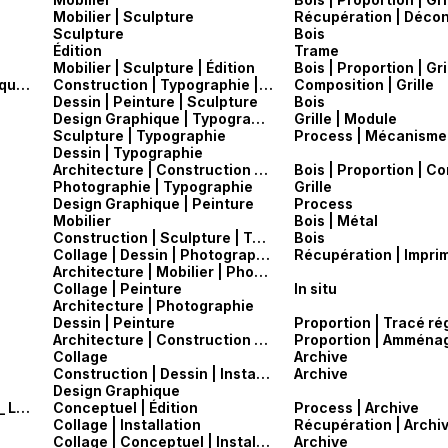
Mobilier | Sculpture
Sculpture
Bois
Édition
Trame
Mobilier | Sculpture | Édition
Bois | Proportion | Gri
Armin Hofmann | manuel de création graphique | 1965
Construction | Typographie | Édition
Composition | Grille
Dessin | Peinture | Sculpture
Bois
Design Graphique | Typographie
Grille | Module
Sculpture | Typographie
Process | Mécanisme
Dessin | Typographie
Architecture | Construction | Édition
Photographie | Typographie
Grille
Design Graphique | Peinture
Process
Mobilier
Bois | Métal
Construction | Sculpture | Typographie
Bois
Collage | Dessin | Photographie
Architecture | Mobilier | Photographie
Collage | Peinture
In situ
Architecture | Photographie
Dessin | Peinture
Architecture | Construction | Mobilier
Collage
Archive
Construction | Dessin | Installation
Archive
Design Graphique
Art and Project Bulletins 1–156 (1968–1989)_ Louise Riley-Smith (Ed)
Conceptuel | Édition
Process | Archive
Collage | Installation
Récupération | Archi
Collage | Conceptuel | Installation
Archive