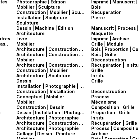
otes
Photographie | Édition
Imprimé | Manuscrit |
Mobilier | Sculpture
Bois
Construction | Mobilier | Sculpture
Récupération
Installation | Sculpture
Pierre
Sculpture
Dessin | Machine | Édition
Architecture
Maquette
ntres
Livre
Imprimé | Archive
FOMO — Marcello Comoglio & Alessandro Mason
Mobilier
Grille | Module
Architecture | Construction | Mobilier
Architecture | Construction | Mobilier
Bois | Grille
Mobilier
Déconstruction
Architecture | Construction | Workshop
Construction | Mobilier
Grille
Architecture | Sculpture
In situ
Dessin
Grille
Installation | Photographie | Édition
Construction | Installation
Déconstruction
Conceptuel | Mobilier
Process
Mobilier
Mécanisme
Construction | Dessin
Composition | Grille
m
Dessin | Installation | Photographie | Édition
Proportion | Grille
Architecture | Photographie
In situ
Architecture | Construction | Installation
Récupération | Grille
Architecture | Photographie
Process | Composition
Collage | Dessin | Peinture
Archive
Mobilier