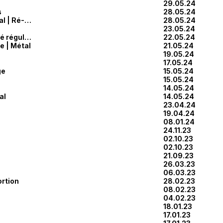
29.05.24
s
28.05.24
Déconstruction | Métal | Ré-emploi
28.05.24
23.05.24
Grille | Process | Tracé régulateur
22.05.24
e | Métal
21.05.24
19.05.24
17.05.24
ge
15.05.24
15.05.24
14.05.24
al
14.05.24
23.04.24
19.04.24
08.01.24
24.11.23
02.10.23
02.10.23
21.09.23
26.03.23
06.03.23
ortion
28.02.23
08.02.23
04.02.23
18.01.23
17.01.23