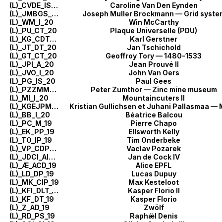
(L)_CVDE_IS_20
Caroline Van Den Eynden
(L)_JMBGS_DÉ_20
Joseph Muller Brockmann — Grid syste
(L)_WM_I_20
Win McCarthy
(L)_PU_CT_20
Plaque Universelle (PDU)
(L)_KG_CDT_20
Karl Gerstner
(L)_JT_DT_20
Jan Tschichold
(L)_GT_CT_20
Geoffroy Tory — 1480-1533
(L)_JPI_A_20
Jean Prouvé II
(L)_JVO_I_20
John Van Oers
(L)_PG_IS_20
Paul Gees
(L)_PZZMM_A_20
Peter Zumthor — Zinc mine museum
(L)_MI_I_20
Mountaincuters II
(L)_KGEJPM_AC_20
(L)_BB_I_20
Béatrice Balcou
(L)_PC_M_19
Pierre Chapo
(L)_EK_PP_19
Ellsworth Kelly
(L)_TO_IP_19
Tim Onderbeke
(L)_VP_CDPS_19
Vaclav Pozarek
(L)_JDCI_AIPS_19
Jan de Cock IV
(L)_Æ_ACD_19
Alice EPFL
(L)_LD_DP_19
Lucas Dupuy
(L)_MK_CIP_19
Max Kesteloot
(L)_KFI_DLT_19
Kasper Florio II
(L)_KF_DT_19
Kasper Florio
(L)_Z_AD_19
Zwölf
(L)_RD_PS_19
Raphæ̈l Denis