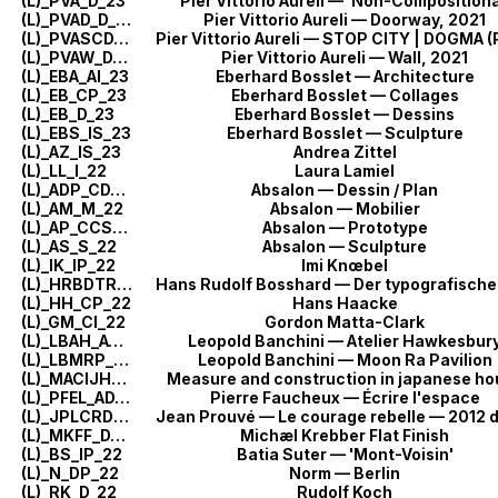
(L)_PVA_D_23
Pier Vittorio Aureli — 'Non-Compositiona
(L)_PVAD_D_23
Pier Vittorio Aureli — Doorway, 2021
(L)_PVASCDVAMT_C_23
(L)_PVAW_D_23
Pier Vittorio Aureli — Wall, 2021
(L)_EBA_AI_23
Eberhard Bosslet — Architecture
(L)_EB_CP_23
Eberhard Bosslet — Collages
(L)_EB_D_23
Eberhard Bosslet — Dessins
(L)_EBS_IS_23
Eberhard Bosslet — Sculpture
(L)_AZ_IS_23
Andrea Zittel
(L)_LL_I_22
Laura Lamiel
(L)_ADP_CD_22
Absalon — Dessin / Plan
(L)_AM_M_22
Absalon — Mobilier
(L)_AP_CCS_22
Absalon — Prototype
(L)_AS_S_22
Absalon — Sculpture
(L)_IK_IP_22
Imi Knœbel
(L)_HRBDTR_D_22
(L)_HH_CP_22
Hans Haacke
(L)_GM_CI_22
Gordon Matta-Clark
(L)_LBAH_AC_22
Leopold Banchini — Atelier Hawkesbur
(L)_LBMRP_AC_22
Leopold Banchini — Moon Ra Pavilion
(L)_MACIJH_A_22
Measure and construction in japanese ho
(L)_PFEL_AD_22
Pierre Faucheux — Écrire l'espace
(L)_JPLCRDDRM_A_22
(L)_MKFF_D_22
Michæl Krebber Flat Finish
(L)_BS_IP_22
Batia Suter — 'Mont-Voisin'
(L)_N_DP_22
Norm — Berlin
(L)_RK_D_22
Rudolf Koch