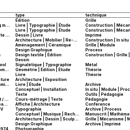
type
technique
Édition
Grille
Albrecht Dürer, Underweysung der messung mit dem zirckel und richtscheyt, in Linien ebnen unnd gantzen corporen, Nuremberg, 1525.
Livre | Typographie | Étude
Construction | Méca
Livre | Typographie | Étude
Construction | Méca
Les principes du dessein, ou, Méthode courte et facile pour aprendre cet art en peu de tems by Lairesse, Gérard de, 1640-1711
Dessin | Livre
Imprimé
Architecture | Mobilier | Ré-emploi
Construction | In situ 
Aménagement | Céramique
Grille | Module
Design Graphique
Process
h
Design textile | Édition
Construction | Grille 
Dessin
ool
Signalétique | Typographie
Métal
Matila Ghyka — A practical handbook of geometrical composition and design — 1973
Géométrie | Édition | Étude
Théorie
Livre
Théorie
cture
Architecture | Exposition
Karl Gerstner_Designing programs/programming designs, 1973
Livre | Étude
Archive
Conceptuel | Installation
In situ | Module | Pro
Texte
Outils | Pédagogie
The Discipline of D. E. (1978) — Gus van Sant / William Burroughs
Cours-métrage | Texte
Pédagogie
Brendan Cormier —The architecture of do easy (design - Anja Kaiser)
Affiche | Architecture
Conférence
 V
Typographie
Archive | Process
Conceptuel | Musique | Recherches
Architecture | Dessin | Sculpture
Grille | Mécanisme | 
Design Graphique
Archive | Imprimé
1974
Photographie