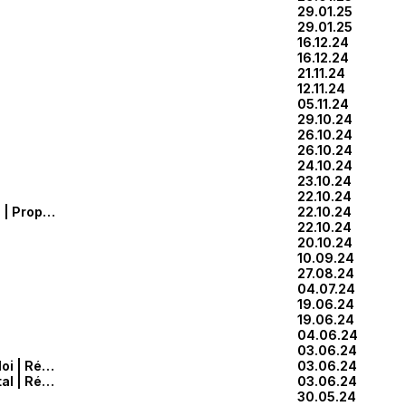
29.01.25
29.01.25
16.12.24
16.12.24
21.11.24
12.11.24
05.11.24
29.10.24
26.10.24
26.10.24
24.10.24
23.10.24
22.10.24
Composition | Module | Proportion
22.10.24
22.10.24
20.10.24
10.09.24
27.08.24
04.07.24
19.06.24
19.06.24
04.06.24
03.06.24
Bois | Métal | Ré-emploi | Réseau
03.06.24
Bois | Manifeste | Métal | Ré-emploi
03.06.24
30.05.24