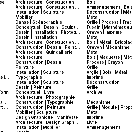
use
Architecture | Construction
Bois
Architecture | Construction | Mobilier
Amménagement | Boi
Installation | Sculpture
Mobilier
Métal
Danse | Scénographie
Conceptuel | Dessin | Sculpture
Fusain | Mathématiqu
Dessin | Installation | Photographie
Crayon | Imprimé
Dessin | Installation
Métal
Architecture | Construction | Manifeste
Bois | Métal | Bricola
Construction | Dessin | Peinture
Crayon | Mécanisme
Architecture | Quincaillerie
Métal
Architecture
Bois | Maquette | Mét
Construction | Dessin
Process | Crayon
Peinture
Grille
Installation | Sculpture
Argile | Bois | Métal
Peter Burnhill — Type spaces in house norms in the typography of Aldus Manutius
Typographie
Imprimé
Installation | Sculpture
Déconstruction
Dessin | Peinture
Grille
Form
Conceptuel | Livre
Archive
Architecture | Photographie
W.A. Dwiggins — M–Formula, ou Théorie de la marionnette
Construction | Typographie
Mécanisme
erei
Construction | Peinture
Grille | Module | Prop
Mobilier | Sculpture
Métal
Design Graphique | Manifeste
Imprimé
Architecture | Design Graphique | Peinture | Typographie
Livre
Installation | Mobilier
Amménagement