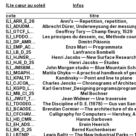
(L)e cœur au soleil
Infos
cote
titre
(L)_ARR_É_26
Anni's — Repetition, repetition,
(L)_ADUDMMDZURILEUGCN_LTÉ_26
(L)_GTCF_LTÉ_26
Geoffroy Tory — Champ fleury, 1529
(L)_LPDDOMCEFPACÆPDTBLGD_DL_26
(L)_DP_AMR_25
Dimitri Pikionis
(L)_EMP_AC_25
Enzo Mari — Programmata
(L)_LB_D_25
Lanfranco Bombelli
(L)_HJNSR_DÉ_25
Henri Jacobs — New Surface Researc
(L)_HJE_D_25
Henri Jacobs — Études
(L)_JMSBMS_ST_25
John Morgan studio — Blue Mountain Sch
(L)_MGAPHOGCAD_GÉÉ_25
(L)_KPALTP_L_25
Kandinsky — Point and line to plane
(L)_CJCOA_Æ_25
Charles Jencks — Chronograms of Archite
(L)_KGPD_LÉ_25
(L)_MB_CI_25
Mel Bochner
(L)_JWUT_T_25
Jean Widmer — Une traversée
(L)_TDODEGVSWB_CT_25
(L)_BCAODEAK_AA_25
(L)_CFCHAV_T_25
Calligraphy for Computers — Hershey, A
(L)_HD_CMR_25
Hanne Darboven
(L)_EH_ADS_25
Erwin Heerich
(L)_BK_D_25
Bernd Kuchenbeiser
(L)_LBTNIP_P_25
Lewis Baltz — The New Industrial Parks — 