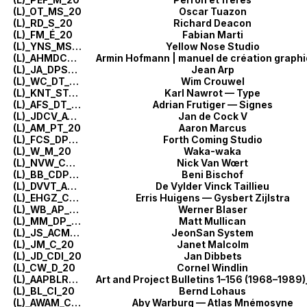
(L)_OT_MS_20
Oscar Tuazon
(L)_RD_S_20
Richard Deacon
(L)_FM_É_20
Fabian Marti
(L)_YNS_MSÉ_20
Yellow Nose Studio
(L)_AHMDCG_CTÉ_20
(L)_JA_DPS_20
Jean Arp
(L)_WC_DT_20
Wim Crouwel
(L)_KNT_ST_20
Karl Nawrot — Type
(L)_AFS_DT_20
Adrian Frutiger — Signes
(L)_JDCV_ACÉ_20
Jan de Cock V
(L)_AM_PT_20
Aaron Marcus
(L)_FCS_DP_20
Forth Coming Studio
(L)_W_M_20
Waka-waka
(L)_NVW_CST_20
Nick Van Wœrt
(L)_BB_CDP_20
Beni Bischof
(L)_DVVT_AMP_20
De Vylder Vinck Taillieu
(L)_EHGZ_CP_20
Erris Huigens — Gysbert Zijlstra
(L)_WB_AP_20
Werner Blaser
(L)_MM_DP_20
Matt Mullican
(L)_JS_ACM_20
JeonSan System
(L)_JM_C_20
Janet Malcolm
(L)_JD_CDI_20
Jan Dibbets
(L)_CW_D_20
Cornel Windlin
(L)_AAPBLR_CÉ_20
(L)_BL_CI_20
Bernd Lohaus
(L)_AWAM_CCI_20
Aby Warburg — Atlas Mnémosyne