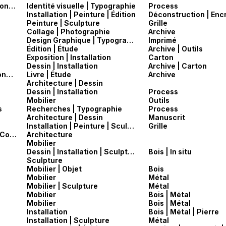
Sa Soriano Display — MMAC — Sociedad Anonima
Identité visuelle | Typographie
Process
Installation | Peinture | Édition
Peinture | Sculpture
Grille
Collage | Photographie
Archive
Design Graphique | Typographie
Imprimé
Édition | Étude
Archive | Outils
Exposition | Installation
Carton
Dessin | Installation
Archive | Carton
Wucius Wong — Principles of Two–Dimensional Design
Livre | Étude
Archive
Architecture | Dessin
Dessin | Installation
Process
Mobilier
Outils
s
Recherches | Typographie
Process
Architecture | Dessin
Manuscrit
Installation | Peinture | Sculpture
Grille
David Lake & Ted Flato — Casey House (Hill Country Jacal)
Architecture
Mobilier
Dessin | Installation | Sculpture
Bois | In situ
Sculpture
Mobilier | Objet
Bois
Mobilier
Métal
Mobilier | Sculpture
Métal
Mobilier
Bois | Métal
Mobilier
Bois | Métal
Installation
Bois | Métal | Pierre
Installation | Sculpture
Métal