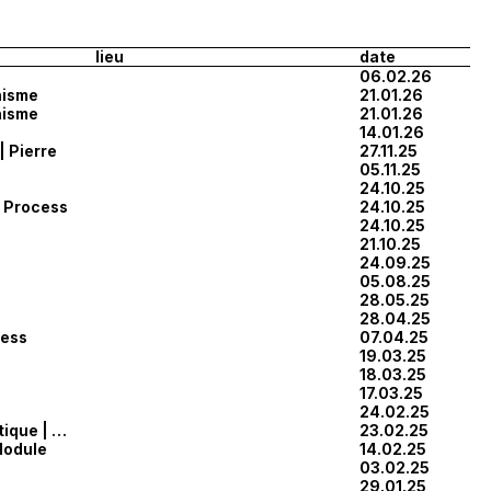
lieu
date
06.02.26
nisme
21.01.26
nisme
21.01.26
14.01.26
| Pierre
27.11.25
05.11.25
24.10.25
| Process
24.10.25
24.10.25
21.10.25
24.09.25
05.08.25
28.05.25
28.04.25
cess
07.04.25
19.03.25
18.03.25
17.03.25
24.02.25
Manuscrit | Mathématique | Process
23.02.25
Module
14.02.25
03.02.25
29.01.25