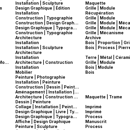
Installation | Sculpture
Maquette
m
Design Graphique | Édition
Grille | Module
Installation
Récupération
Construction | Typographie
Grille | Module
Construction | Design Graphique | Typographie
Grille | Module | Méc
Design Graphique | Typographie
Grille | Module | Méc
Construction | Typographie
Grille | Mécanisme
Architecture
Archive
Installation
Bois | Proportion | Gri
Installation | Sculpture
Bois | Process | Pierr
Architecture
Installation
Terre | Métal | Céram
Kristian Gullichsen et Juhani Pallasmaa — Moduli 225
Architecture | Construction
Grille | Module
Installation
Bois | Module
Mobilier
Bois
Peinture | Photographie
Installation | Peinture
Construction | Dessin | Peinture | Sculpture
Aménagement | Installation | Photographie | Sculpture
Architecture | Construction | Dessin
Maquette | Trame
Dessin | Peinture
Collage | Installation | Peinture
Imprimé
Design Graphique | Livre | Typographie
Imprimé
Design Graphique | Typographie
Process
Affiche | Design Graphique
Manuscrit
Peinture | Sculpture
Process