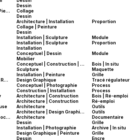
l'
Dessin
Dessin
Pier Vittorio Aureli — STOP CITY | DOGMA (Pier Vittorio Aureli, Martino Tattara)
Collage
Dessin
Architecture | Installation
Proportion
Collage | Peinture
Dessin
Installation | Sculpture
Module
Installation | Sculpture
Proportion
Installation
Conceptuel | Dessin
Module
Mobilier
Conceptuel | Construction | Sculpture
Bois | In situ
Sculpture
Maquette
Installation | Peinture
Grille
Hans Rudolf Bosshard — Der typografische Raster (2000)
Design Graphique
Tracé régulateur
Conceptuel | Photographie
Process
Construction | Installation
Process
y
Architecture | Construction
Bois | Ré-emploi
Architecture | Construction
Ré-emploi
use
Architecture
Outils
Architecture | Design Graphique
Outils
Jean Prouvé — Le courage rebelle — 2012 documentaire de Richard Malbequi
Architecture
Documentaire
Dessin
Grille
Installation | Photographie
Archive | In situ
Design Graphique | Peinture
Grille
Dessin
Encre