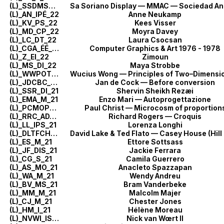
(L)_SSDMSA_IT_22
(L)_AN_IPÉ_22
Anne Neukamp
(L)_KV_PS_22
Kees Visser
(L)_MD_CP_22
Moyra Davey
(L)_LC_DT_22
Laura Csocsan
(L)_CGA_ÉÉ_22
Computer Graphics & Art 1976 - 1978
(L)_Z_EI_22
Zimoun
(L)_MS_DI_22
Maya Strobbe
(L)_WWPOTD_LÉ_22
(L)_JDCBC_AD_21
Jan de Cock — Before conversion
(L)_SSR_DI_21
Shervin Sheikh Rezæi
(L)_EMA_M_21
Enzo Mari — Autoprogettazione
(L)_PCMOP_RT_21
Paul Christ — Microcosm of proportion
(L)_RRC_AD_21
Richard Rogers — Croquis
(L)_LL_IPS_21
Lorenza Longhi
(L)_DLTFCHCJ_A_21
(L)_ES_M_21
Ettore Sottsass
(L)_JF_DIS_21
Jackie Ferrara
(L)_CG_S_21
Camila Guerrero
(L)_AS_MO_21
Anacleto Spazzapan
(L)_WA_M_21
Wendy Andreu
(L)_BV_MS_21
Bram Vanderbeke
(L)_MM_M_21
Malcolm Majer
(L)_CJ_M_21
Chester Jones
(L)_HM_I_21
Hélène Moreau
(L)_NVWI_IS_21
Nick van Wœrt II