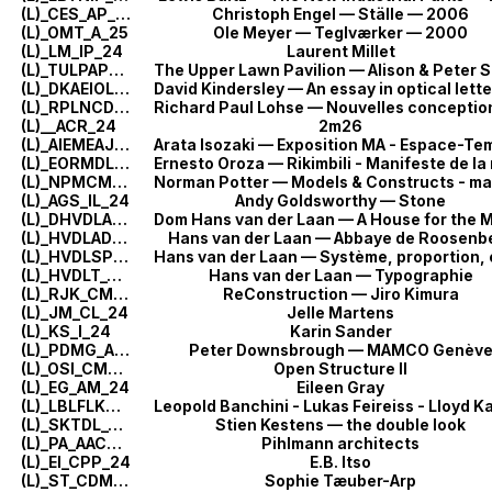
(L)_CES_AP_25
Christoph Engel — Ställe — 2006
(L)_OMT_A_25
Ole Meyer — Teglværker — 2000
(L)_LM_IP_24
Laurent Millet
(L)_TULPAPS_A_24
(L)_DKAEIOLSAIMA_LT_24
(L)_RPLNCDL_AC_24
(L)__ACR_24
2m26
(L)_AIEMEAJA_CE_24
(L)_EORMDLN_BT_24
(L)_NPMCMNTADC_L_24
(L)_AGS_IL_24
Andy Goldsworthy — Stone
(L)_DHVDLAHFTMCV_L_24
(L)_HVDLADR_AC_24
Hans van der Laan — Abbaye de Roosenb
(L)_HVDLSPE_CCIR_24
(L)_HVDLT_CT_24
Hans van der Laan — Typographie
(L)_RJK_CM_24
ReConstruction — Jiro Kimura
(L)_JM_CL_24
Jelle Martens
(L)_KS_I_24
Karin Sander
(L)_PDMG_AP_24
Peter Downsbrough — MAMCO Genèv
(L)_OSI_CMO_24
Open Structure II
(L)_EG_AM_24
Eileen Gray
(L)_LBLFLKSC_AÉ_24
(L)_SKTDL_CIÉ_24
Stien Kestens — the double look
(L)_PA_AACM_24
Pihlmann architects
(L)_EI_CPP_24
E.B. Itso
(L)_ST_CDMP_24
Sophie Tæuber-Arp