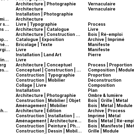
Architecture | Photographie
Vernaculaire
Architecture
Vernaculaire
Installation | Photographie
The Upper Lawn Pavilion — Alison & Peter Smithson
Architecture
David Kindersley — An essay in optical letter spacing and its mechanical application
Livre | Typographie
Process
Richard Paul Lohse — Nouvelles conceptions de l'exposition
Architecture | Catalogue
Livre
Architecture | Construction | Réhabilitation
Bois | Ré-emploi
Arata Isozaki — Exposition MA - Espace-Temps au Japon — Archive - 1978
Catalogue | Exposition
Archive | Imprimé
Ernesto Oroza — Rikimbili - Manifeste de la nécessité
Bricolage | Texte
Manifeste
Norman Potter — Models & Constructs - margin notes to a design culture
Livre
Manifeste
Installation | Land Art
Pierre
Dom Hans van der Laan — A House for the Mind, Caroline Vœt, 2017
Livre
erg
Architecture | Conceptuel
Process | Proportion
Hans van der Laan — Système, proportion, esquisses
Conceptuel | Construction | Installation | Recherches
Construction | Typographie
Proportion
Construction | Mobilier
Déconstruction
Collage | Livre
Composition
Installation
Plan
e
Architecture | Photographie
Ombre & lumière
Construction | Mobilier | Objet
Bois | Grille | Métal
Aménagement | Mobilier
Bois | Métal | Module
Leopold Banchini - Lukas Feireiss - Lloyd Kahn — Shelter Cookbook
Architecture | Édition
Archive | Process
Construction | Installation | Édition
Imprimé | Métal
Aménagement | Architecture | Construction | Mobilier
Construction | Peinture | Photographie
Construction | Dessin | Mobilier | Peinture
Grille | Module